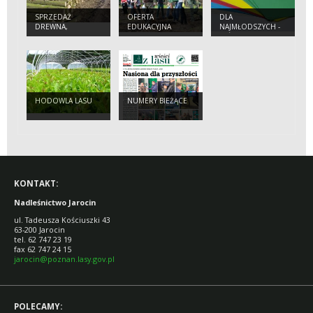
SPRZEDAŻ
OFERTA
DLA
DREWNA,
EDUKACYJNA
NAJMŁODSZYCH -
SZYSZEK,
LEŚNE ORIGAMI
SADZONEK I
CHOINEK
HODOWLA LASU
NUMERY BIEŻĄCE
KONTAKT:
Nadleśnictwo Jarocin
ul. Tadeusza Kościuszki 43
63-200 Jarocin
tel. 62 747 23 19
fax 62 747 24 15
jarocin@poznan.lasy.gov.pl
POLECAMY: