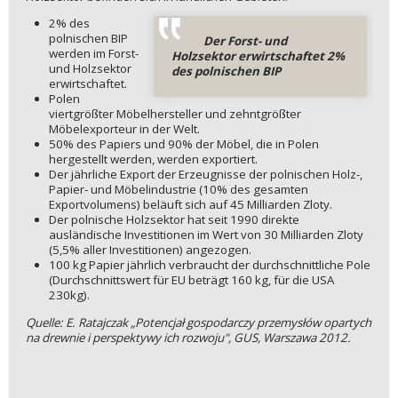
2% des
polnischen BIP
Der Forst- und
werden im Forst-
Holzsektor erwirtschaftet 2%
und Holzsektor
des polnischen BIP
erwirtschaftet.
Polen
viertgrößter Möbelhersteller und zehntgrößter
Möbelexporteur in der Welt.
50% des Papiers und 90% der Möbel, die in Polen
hergestellt werden, werden exportiert.
Der jährliche Export der Erzeugnisse der polnischen Holz-,
Papier- und Möbelindustrie (10% des gesamten
Exportvolumens) beläuft sich auf 45 Milliarden Zloty.
Der polnische Holzsektor hat seit 1990 direkte
ausländische Investitionen im Wert von 30 Milliarden Zloty
(5,5% aller Investitionen) angezogen.
100 kg Papier jährlich verbraucht der durchschnittliche Pole
(Durchschnittswert für EU beträgt 160 kg, für die USA
230kg).
Quelle: E. Ratajczak „Potencjał gospodarczy przemysłów opartych
na drewnie i perspektywy ich rozwoju", GUS, Warszawa 2012.