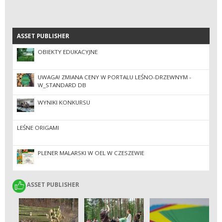
ASSET PUBLISHER
ASSET PUBLISHER
OBIEKTY EDUKACYJNE
UWAGA! ZMIANA CENY W PORTALU LEŚNO-DRZEWNYM -
W_STANDARD DB
WYNIKI KONKURSU
LEŚNE ORIGAMI
PLENER MALARSKI W OEL W CZESZEWIE
ASSET PUBLISHER
ASSET PUBLISHER