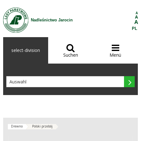
Zum Inhalt wechseln
A
A
Nadleśnictwo Jarocin
A
PL


select-division
Suchen
Menü

Drewno
Polski przebój