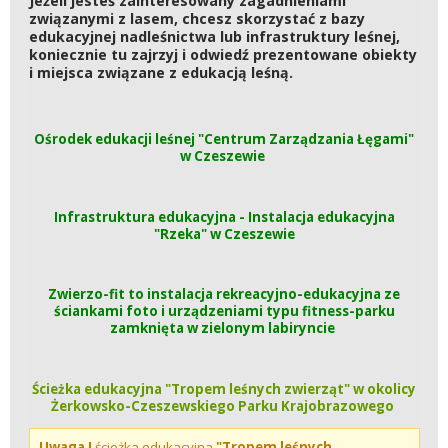
Jeżeli jesteś zainteresowany zagadnieniami
związanymi z lasem, chcesz skorzystać z bazy
edukacyjnej nadleśnictwa lub infrastruktury leśnej,
koniecznie tu zajrzyj i odwiedź prezentowane obiekty
i miejsca związane z edukacją leśną.
Ośrodek edukacji leśnej "Centrum Zarządzania Łęgami"
w Czeszewie
Infrastruktura edukacyjna - Instalacja edukacyjna
"Rzeka" w Czeszewie
Zwierzo-fit to instalacja rekreacyjno-edukacyjna ze
ściankami foto i urządzeniami typu fitness-parku
zamknięta w zielonym labiryncie
Ścieżka edukacyjna "Tropem leśnych zwierząt" w okolicy
Żerkowsko-Czeszewskiego Parku Krajobrazowego
Uwaga !
ścieżka edukacyjna
"Tropem leśnych