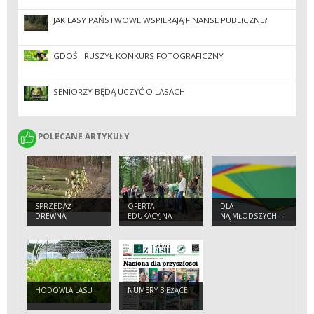
JAK LASY PAŃSTWOWE WSPIERAJĄ FINANSE PUBLICZNE?
GDOŚ - RUSZYŁ KONKURS FOTOGRAFICZNY
SENIORZY BĘDĄ UCZYĆ O LASACH
POLECANE ARTYKUŁY
POLECANE ARTYKUŁY
SPRZEDAŻ
OFERTA
DLA
DREWNA,
EDUKACYJNA
NAJMŁODSZYCH -
SZYSZEK,
LEŚNE ORIGAMI
SADZONEK I
CHOINEK
HODOWLA LASU
NUMERY BIEŻĄCE