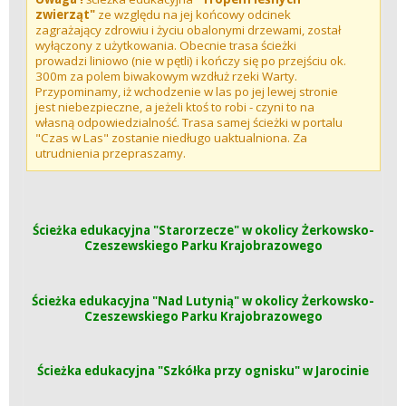
zwierząt"
ze względu na jej końcowy odcinek
zagrażający zdrowiu i życiu obalonymi drzewami, został
wyłączony z użytkowania. Obecnie trasa ścieżki
prowadzi liniowo (nie w pętli) i kończy się po przejściu ok.
300m za polem biwakowym wzdłuż rzeki Warty.
Przypominamy, iż wchodzenie w las po jej lewej stronie
jest niebezpieczne, a jeżeli ktoś to robi - czyni to na
własną odpowiedzialność. Trasa samej ścieżki w portalu
"Czas w Las" zostanie niedługo uaktualniona. Za
utrudnienia przepraszamy.
Ścieżka edukacyjna "Starorzecze" w okolicy Żerkowsko-
Czeszewskiego Parku Krajobrazowego
Ścieżka edukacyjna "Nad Lutynią" w okolicy Żerkowsko-
Czeszewskiego Parku Krajobrazowego
Ścieżka edukacyjna "Szkółka przy ognisku" w Jarocinie