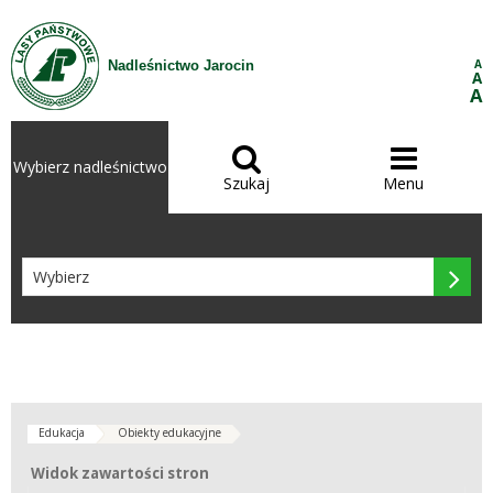
Przejdź do treści
A
Nadleśnictwo Jarocin
A
A


Wybierz nadleśnictwo
Szukaj
Menu

Edukacja
Obiekty edukacyjne
Widok zawartości stron
Widok zawartości stron