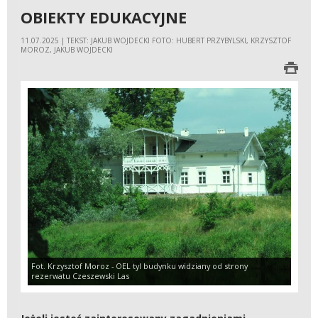
OBIEKTY EDUKACYJNE
11.07.2025 | TEKST: JAKUB WOJDECKI FOTO: HUBERT PRZYBYLSKI, KRZYSZTOF
MOROZ, JAKUB WOJDECKI
Fot. Krzysztof Moroz - OEL tyl budynku widziany od strony
rezerwatu Czeszewski Las